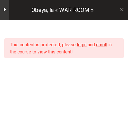
Skip
Obeya, la « WAR ROOM »
to
content
2
Pourquoi l'utiliser ?
This content is protected, please
login
and
enroll
in
Objectifs
the course to view this content!
Contexte
4
Comment l'utiliser?
1
Conseils
Accueil
Cours