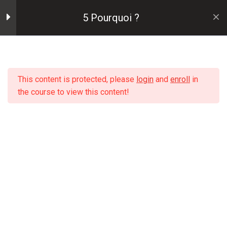
Skip
5 Pourquoi ?
to
content
2
Pourquoi l'utiliser ?
This content is protected, please
login
and
enroll
in
1
Comment l'utiliser ?
the course to view this content!
Méthode
1
Conseils
Accueil
Cours
Outils d'analyse des problèmes qualité